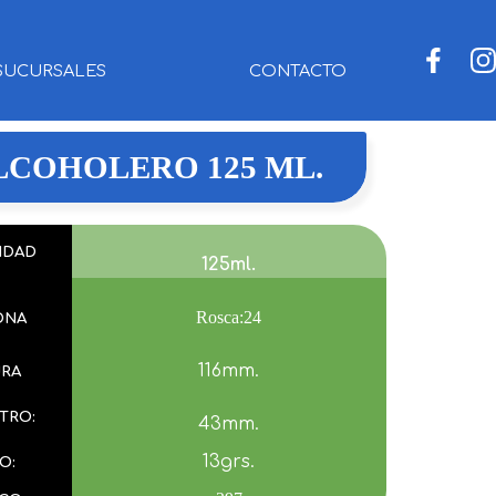
SUCURSALES
CONTACTO
LCOHOLERO 125 ML.
IDAD
125ml.
Rosca:24
ONA
116mm.
URA
TRO:
43mm.
13grs.
O: