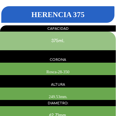
HERENCIA 375
CAPACIDAD
375ml.
CORONA
Rosca-28-350
ALTURA
249.53mm.
DIAMETRO:
62.71mm.