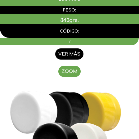
PESO:
340grs.
CÓDIGO:
171
VER MÁS
ZOOM