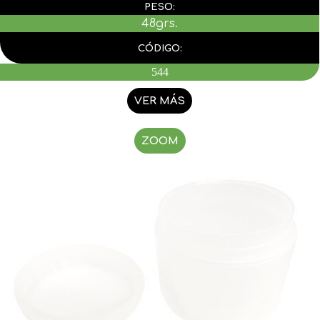
PESO:
48grs.
CÓDIGO:
544
VER MÁS
ZOOM