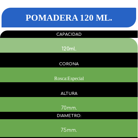
POMADERA 120 ML.
CAPACIDAD
120ml.
CORONA
Rosca:Especial
ALTURA
70mm.
DIAMETRO:
75mm.