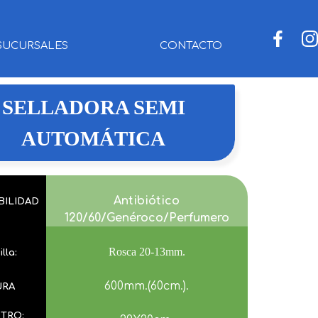
SUCURSALES
CONTACTO
SELLADORA SEMI
AUTOMÁTICA
Antibiótico
BILIDAD
120/60/Genéroco/Perfumero
Rosca 20-13mm.
lla:
600mm.(60cm.).
URA
TRO: