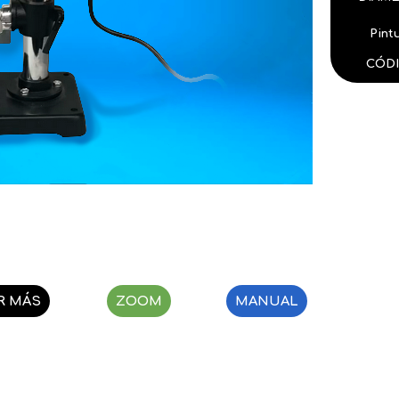
Pint
CÓDI
R MÁS
ZOOM
MANUAL