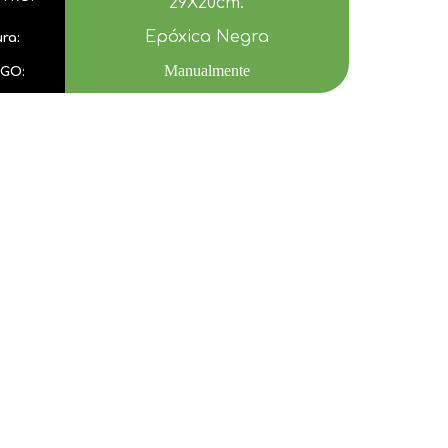
29X20cm.
Epóxica Negra
ura:
Manualmente
GO: